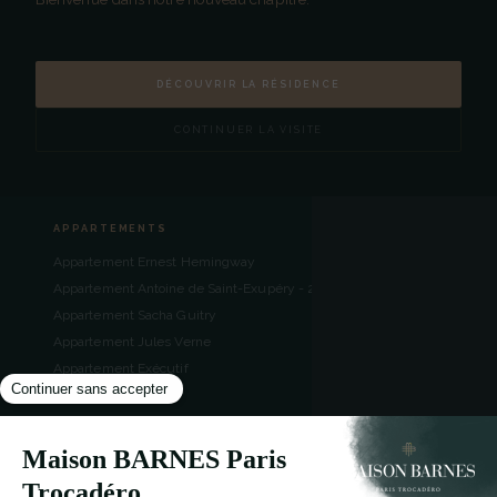
La Résidence
Nos Appartements
Nos Services
DÉCOUVRIR LA RÉSIDENCE
Long Séjour
Localisation
CONTINUER LA VISITE
Actualités
APPARTEMENTS
Appartement Ernest Hemingway
Appartement Antoine de Saint-Exupéry - 2 chambres
Appartement Sacha Guitry
Appartement Jules Verne
Appartement Exécutif
Appartement Deluxe
Appartement Supérieur