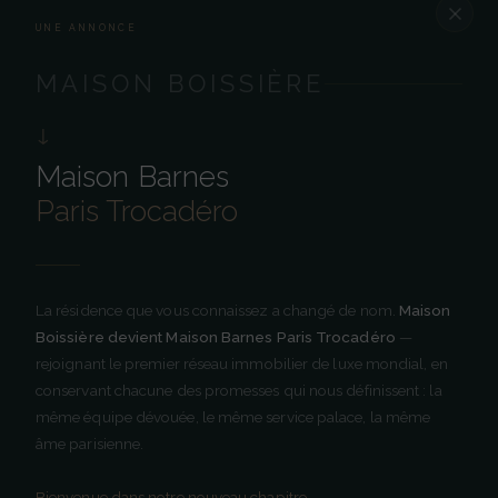
UNE ANNONCE
ACCUEIL
NOUS CONTACTER
›
MAISON BOISSIÈRE
↓
Maison Barnes - Paris
Maison Barnes
Trocadéro
Paris Trocadéro
RÉSIDENCE HÔTELIÈRE 5 ÉTOILES · PARIS
Résidence hôtelière 5 étoiles au cœur du 16e
arrondissement de Paris. L'alliance entre l'intimité
de l'appartement privé et l'excellence du palace
La résidence que vous connaissez a changé de nom.
Maison
parisien.
Boissière devient Maison Barnes Paris Trocadéro
—
rejoignant le premier réseau immobilier de luxe mondial, en
NOUS SUIVRE
conservant chacune des promesses qui nous définissent : la
même équipe dévouée, le même service palace, la même
âme parisienne.
NAVIGATION
Bienvenue dans notre nouveau chapitre.