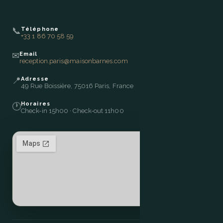
📞
Téléphone
+33 1 86 70 58 59
✉
Email
reception.paris@maisonbarnes.com
📍
Adresse
49 Rue Boissière, 75016 Paris, France
Horaires
🕐
Check-in 15h00 · Check-out 11h00