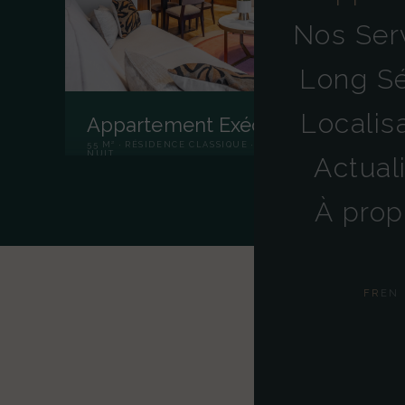
Nos Ser
Long Sé
Localis
Appartement Exécutif
55 M² · RÉSIDENCE CLASSIQUE · À PARTIR DE 590 €/
NUIT
Actual
À prop
FR
EN
T