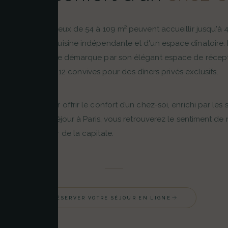
artements spacieux de 54 à 109 m² peuvent accueillir jusqu'à 
spose d'une cuisine indépendante et d'un espace dînatoire. Pa
est Hemingway se démarque par son élégant espace de récep
f privé et jusqu'à 12 convives pour des dîners privés exclusifs.
 imaginé pour offrir le confort d’un chez-soi, enrichi par les 
les. À chaque séjour à Paris, vous retrouverez le sentiment de 
 en plein cœur de la capitale.
RÉSERVER VOTRE SÉJOUR EN LIGNE