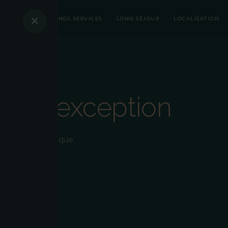
✕
PPARTEMENTS
NOS SERVICES
LONG SÉJOUR
LOCALISATION
nts
d'exception
ris de façon unique,
SSIQUES