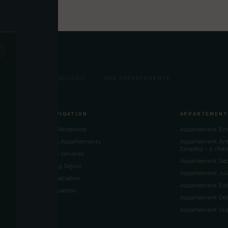
ACCUEIL
NOS APPARTEMENTS
›
ro
NAVIGATION
APPARTEMENT
La Résidence
Appartement Er
Nos Appartements
Appartement Ant
Exupéry - 2 cha
Nos Services
Appartement Sac
Long Séjour
Appartement Jul
Localisation
Appartement Exé
Actualités
Appartement De
Appartement Sup