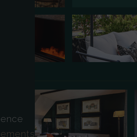
Appartement Jule
74 M² · SUITE SIGNATURE · À PA
dence
tements