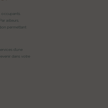
4 occupants.
r ailleurs,
tion permettant
services d’une
revenir dans votre