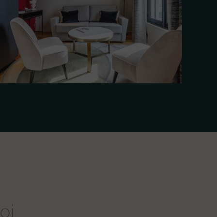
Appartement Supérieur
42 M² · RÉSIDENCE CLASSIQUE · À PARTIR DE 490 €/
NUIT
oi