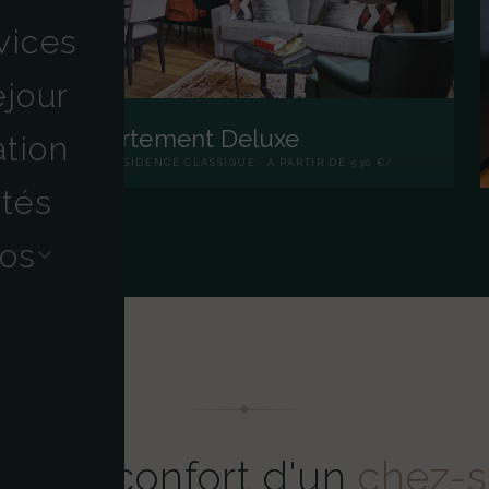
vices
jour
Appartement Deluxe
ation
45 M² · RÉSIDENCE CLASSIQUE · À PARTIR DE 530 €/
NUIT
ités
os
out le confort d'un
chez-s