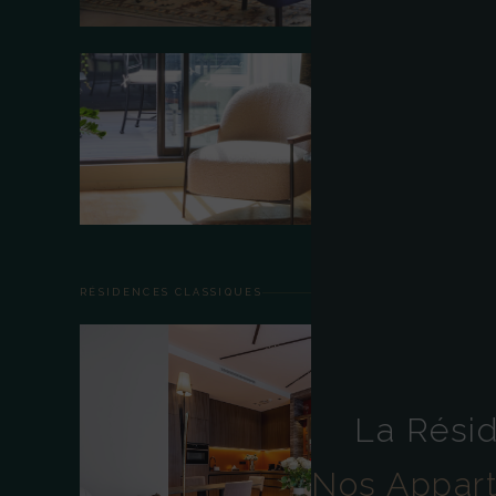
Appartement Ernest Hemingway
105 M² · SUITE SIGNATURE · À PARTIR DE 990 €/ NUIT
Appartement Sacha Guitry
74 M² · SUITE SIGNATURE · À PARTIR DE 890 €/ NUIT
RÉSIDENCES CLASSIQUES
La Rési
Nos Appar