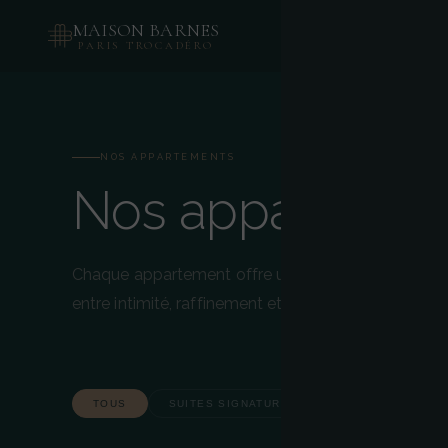
MAISON BARNES
LA RÉSIDENCE
NOS A
PARIS TROCADÉRO
NOS APPARTEMENTS
Nos apparteme
Chaque appartement offre une invitation à vivre Pa
entre intimité, raffinement et services sur mesure.
TOUS
SUITES SIGNATURE
RÉSIDENCES CLA