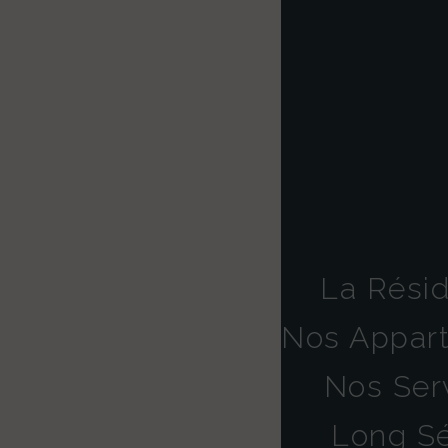
La Rési
Nos Appar
Nos Ser
Long Sé