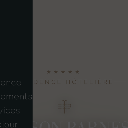
★★★★★
dence
RÉSIDENCE HÔTELIÈRE
tements
vices
jour