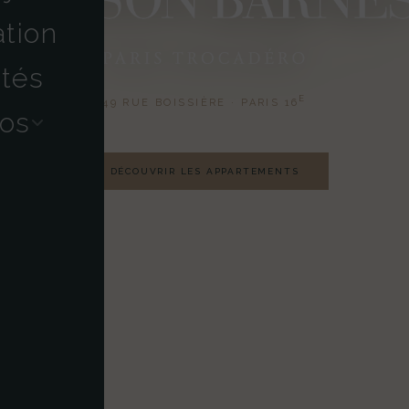
ation
ités
E
49 RUE BOISSIÈRE · PARIS 16
os
DÉCOUVRIR LES APPARTEMENTS