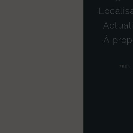
Localis
Actual
À prop
FR
EN